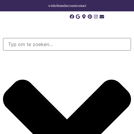
winkelmand
account
contact