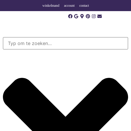
winkelmand
account
contact