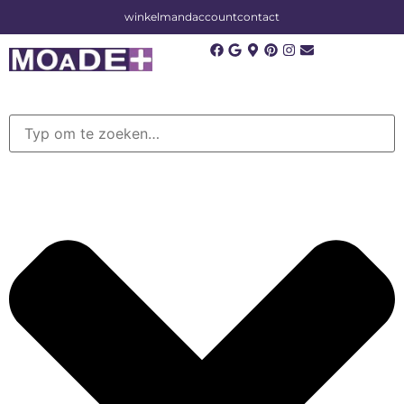
winkelmand
account
contact