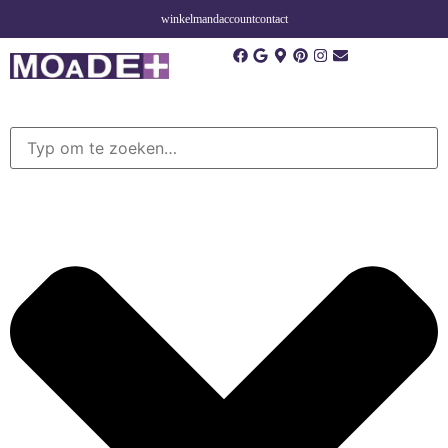
winkelmand
account
contact