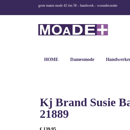
grote maten mode 42 t/m 58 – handwerk – woondecoratie
HOME
Damesmode
Handwerke
Kj Brand Susie Ba
21889
€
139,95