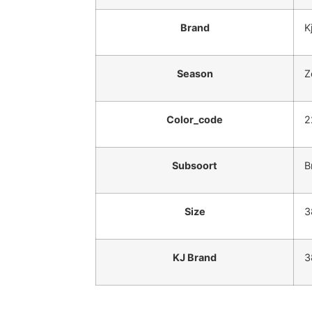
Brand
K
Season
Z
Color_code
2
Subsoort
B
Size
3
KJ Brand
3