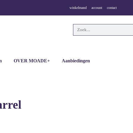
winkelmand
account
contact
n
OVER MOADE+
Aanbiedingen
rrel