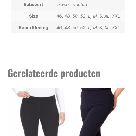
Subsoort
Truien – vesten
Size
46, 48, 50, 52, L, M, S, XL, XXL
Kauni Kleding
46, 48, 50, 52, L, M, S, XL, XXL
Gerelateerde producten