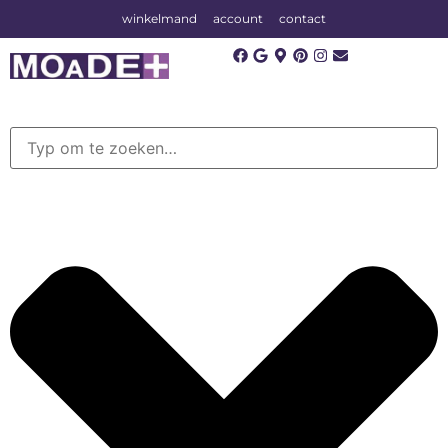
winkelmand
account
contact