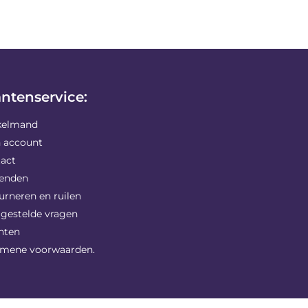
antenservice:
kelmand
n account
tact
zenden
urneren en ruilen
 gestelde vragen
hten
emene voorwaarden.