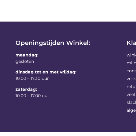
Openingstijden Winkel:
Kl
maandag:
win
gesloten
mij
con
dinsdag tot en met vrijdag:
10.00 – 17.30 uur
ver
reto
zaterdag:
veel
10.00 – 17.00 uur
klac
alg