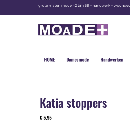
grote maten mode 42 t/m 58 – handwerk – woondec
HOME
Damesmode
Handwerken
Katia stoppers
€
5,95