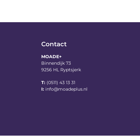
Contact
MOADE+
Binnendijk 73
9256 HL Ryptsjerk
T:
(0511) 43 13 31
I:
info@moadeplus.nl