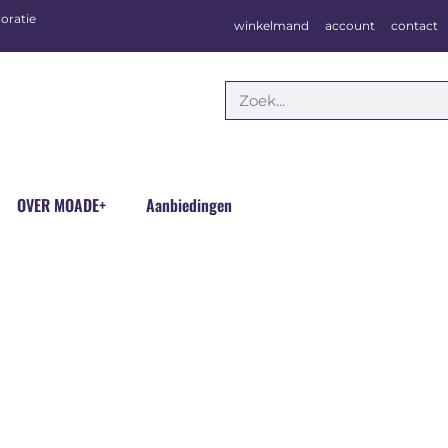
oratie
winkelmand
account
contact
OVER MOADE+
Aanbiedingen