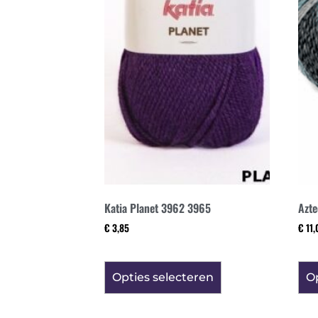
Katia Planet 3962 3965
Azte
€
3,85
€
11,
Opties selecteren
Op