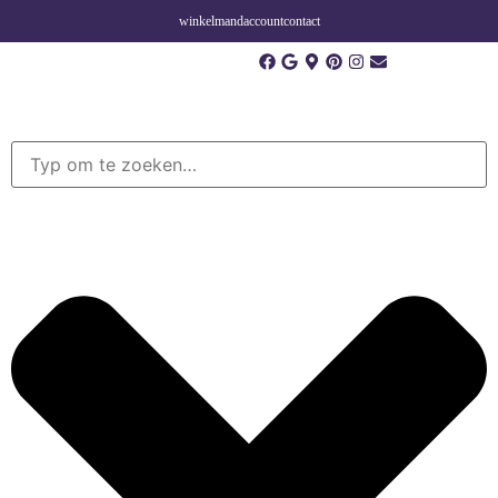
winkelmand
account
contact