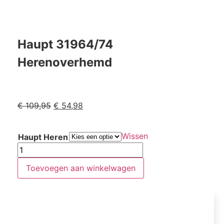
Haupt 31964/74
Herenoverhemd
€
109,95
€
54,98
Wissen
Haupt Heren
Toevoegen aan winkelwagen