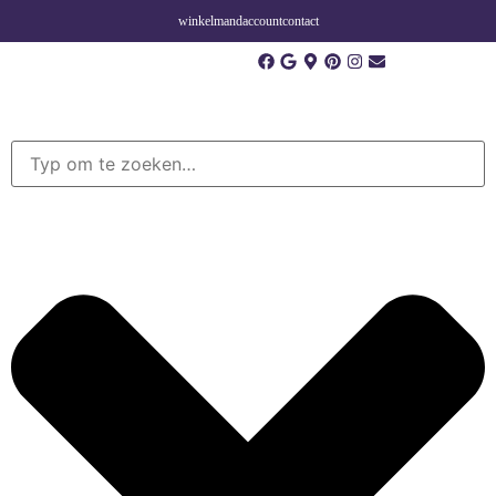
winkelmand
account
contact