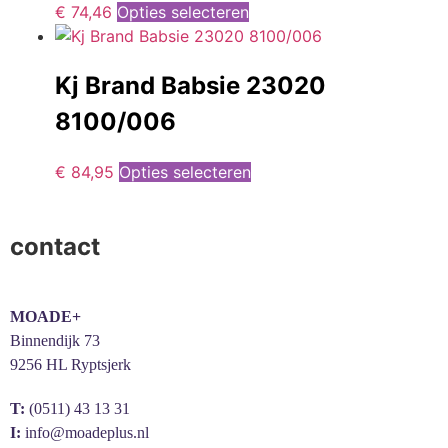
€
74,46
Opties selecteren
Kj Brand Babsie 23020
8100/006
€
84,95
Opties selecteren
contact
MOADE+
Binnendijk 73
9256 HL Ryptsjerk
T:
(0511) 43 13 31
I:
info@moadeplus.nl