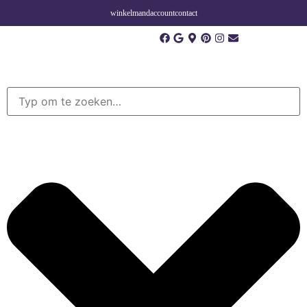
winkelmand
account
contact