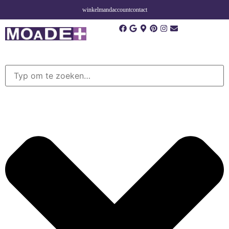
winkelmand
account
contact