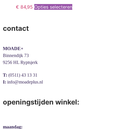
€
84,95
Opties selecteren
contact
MOADE+
Binnendijk 73
9256 HL Ryptsjerk
T:
(0511) 43 13 31
I:
info@moadeplus.nl
openingstijden winkel:
maandag: