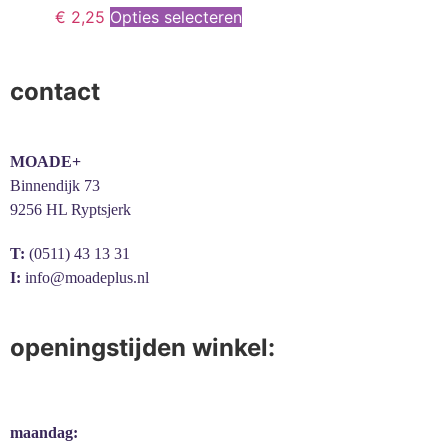
€
2,25
Opties selecteren
contact
MOADE+
Binnendijk 73
9256 HL Ryptsjerk
T:
(0511) 43 13 31
I:
info@moadeplus.nl
openingstijden winkel:
maandag: