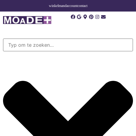
winkelmand
account
contact