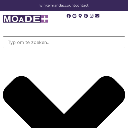
winkelmand
account
contact