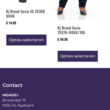
Kj Brand Susie XS 25350
6046
€
74,95
Kj Brand Susie
25376/6068/106
€
94,95
Opties selecteren
Opties selecteren
Contact
MOADE+
Binnendijk 73
9256 HL Ryptsjerk