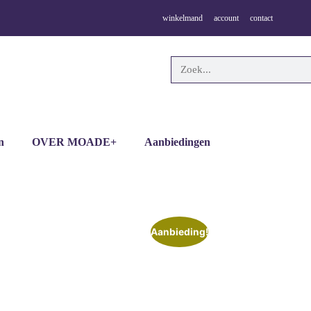
winkelmand
account
contact
n
OVER MOADE+
Aanbiedingen
Aanbieding!