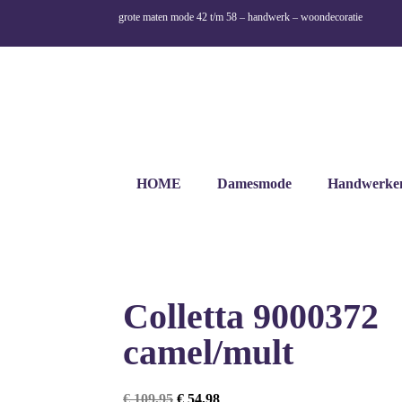
grote maten mode 42 t/m 58 – handwerk – woondecoratie
HOME
Damesmode
Handwerke
Colletta 9000372
camel/mult
€
109,95
€
54,98