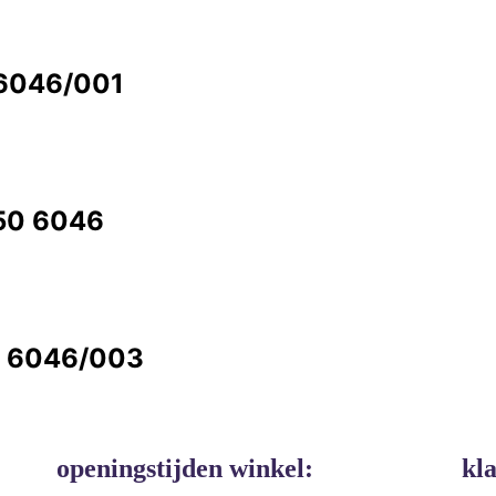
 6046/001
350 6046
4 6046/003
openingstijden winkel:
kl