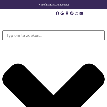
winkelmand
account
contact