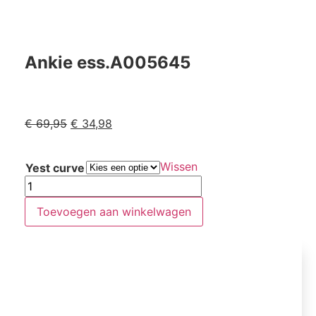
Ankie ess.A005645
€
69,95
€
34,98
Wissen
Yest curve
Toevoegen aan winkelwagen