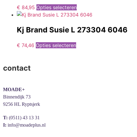
€
84,95
Opties selecteren
Kj Brand Susie L 273304 6046
€
74,46
Opties selecteren
contact
MOADE+
Binnendijk 73
9256 HL Ryptsjerk
T:
(0511) 43 13 31
I:
info@moadeplus.nl