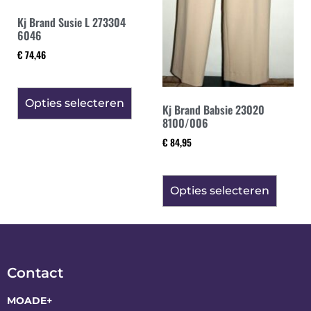
Kj Brand Susie L 273304
6046
€
74,46
Opties selecteren
Kj Brand Babsie 23020
8100/006
€
84,95
Opties selecteren
Contact
MOADE+