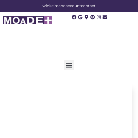
winkelmand
account
contact