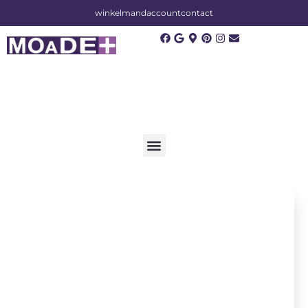
winkelmand
account
contact