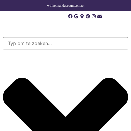
winkelmand
account
contact