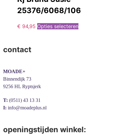
25376/6068/106
€
94,95
Opties selecteren
contact
MOADE+
Binnendijk 73
9256 HL Ryptsjerk
T:
(0511) 43 13 31
I:
info@moadeplus.nl
openingstijden winkel: