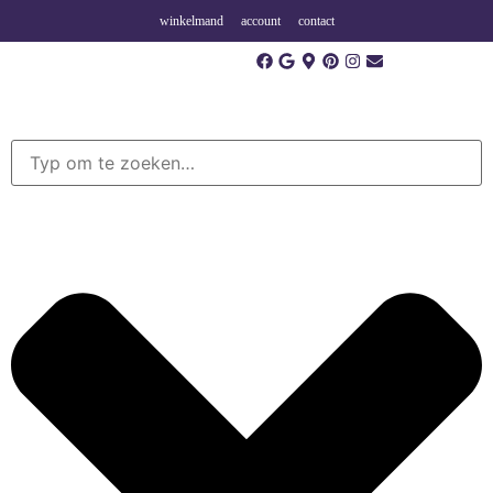
winkelmand
account
contact