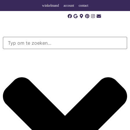
winkelmand
account
contact